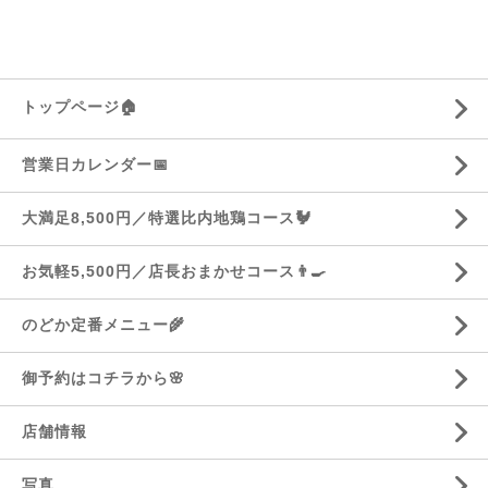
トップページ🏠
営業日カレンダー📅
大満足8,500円／特選比内地鶏コース🐓
お気軽5,500円／店長おまかせコース👨‍🍳
のどか定番メニュー🌾
御予約はコチラから🌸
店舗情報
写真