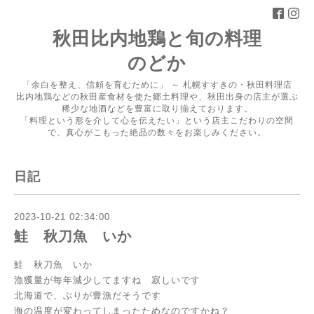
秋田比内地鶏と旬の料理
のどか
「余白を整え、信頼を育むために」 ～ 札幌すすきの・秋田料理店
比内地鶏などの秋田産食材を使た郷土料理や、秋田出身の店主が選ぶ
稀少な地酒などを豊富に取り揃えております。
「料理という形を介して心を伝えたい」という店主こだわりの空間
で、真心がこもった絶品の数々をお楽しみください。
日記
2023-10-21 02:34:00
鮭 秋刀魚 いか
鮭 秋刀魚 いか
漁獲量が毎年減少してますね 寂しいです
北海道で、ぶりが豊漁だそうです
海の温度が変わってしまったためなのですかね？