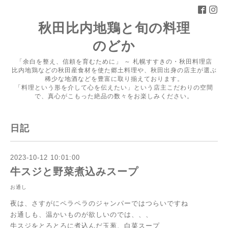
秋田比内地鶏と旬の料理
のどか
「余白を整え、信頼を育むために」 ～ 札幌すすきの・秋田料理店
比内地鶏などの秋田産食材を使た郷土料理や、秋田出身の店主が選ぶ
稀少な地酒などを豊富に取り揃えております。
「料理という形を介して心を伝えたい」という店主こだわりの空間
で、真心がこもった絶品の数々をお楽しみください。
日記
2023-10-12 10:01:00
牛スジと野菜煮込みスープ
お通し
夜は、さすがにペラペラのジャンパーではつらいですね
お通しも、温かいものが欲しいのでは、、、
牛スジをとろとろに煮込んだ玉葱、白菜スープ