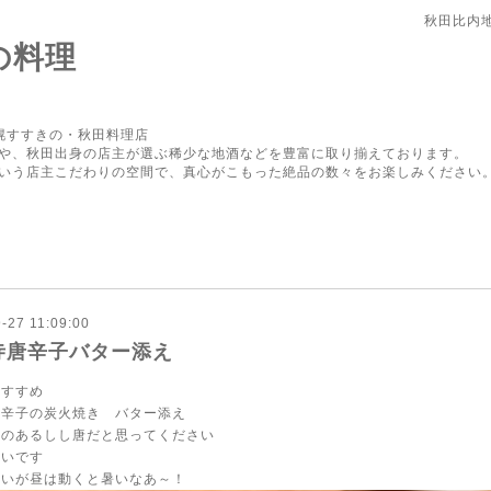
秋田比内
の料理
幌すすきの・秋田料理店
や、秋田出身の店主が選ぶ稀少な地酒などを豊富に取り揃えております。
いう店主こだわりの空間で、真心がこもった絶品の数々をお楽しみください
-27 11:09:00
寺唐辛子バター添え
おすすめ
唐辛子の炭火焼き バター添え
えのあるしし唐だと思ってください
ないです
寒いが昼は動くと暑いなあ～！