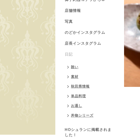
店舗情報
写真
のどかインスタグラム
店長インスタグラム
日記
賄い
素材
秋田県情報
単品料理
お通し
丼物シリーズ
HOシュランに掲載されま
した！