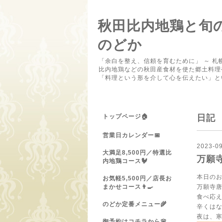
秋田比内地鶏と旬
のどか
「余白を整え、信頼を育むために」 ～ 札
比内地鶏などの秋田産食材を使た郷土料理
「料理という形を介して心を伝えたい」と
トップページ🏠
日記
営業日カレンダー📅
2023-09
大満足8,500円／特選比
万願
内地鶏コース🐓
本日の
お気軽5,500円／店長お
まかせコース👨‍🍳
万願寺
食べ応
のどか定番メニュー🌾
辛くは
夜は、
御予約はコチラから🌸