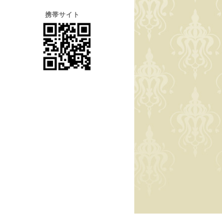
携帯サイト
32q?
ader#ms