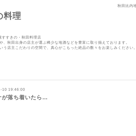
秋田比内
の料理
幌すすきの・秋田料理店
や、秋田出身の店主が選ぶ稀少な地酒などを豊富に取り揃えております。
いう店主こだわりの空間で、真心がこもった絶品の数々をお楽しみください
-10 19:46:00
ナが落ち着いたら…
外食に行けない今ですが…
こうとしたその時のために！