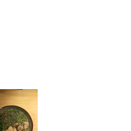
い旬のお料理を試作しております！！
提供は制限されてはいますが、
ころ定休日以外は毎日営業しております。
理も続々開発中です！
ご来店をスタッフ一同お待ちしております！
NE公式アカウントのご登録も宜しくお願いします！
ps://liff.line.me/1645278921-kWRPP
tId=446tadep&openerPlatform=native&openerKey=talkroom%3Ahe
lenge=2g9J5Ggli3ys7655POebMrzCrO_dT9drYqqgXyya044
中メニューの 稲庭うどんの生じゅんさいのせ です！