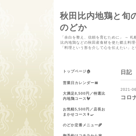
秋田比内地鶏と旬
のどか
「余白を整え、信頼を育むために」 ～ 札
比内地鶏などの秋田産食材を使た郷土料理
「料理という形を介して心を伝えたい」と
トップページ🏠
日記
営業日カレンダー📅
2021-06
大満足8,500円／特選比
コロ
内地鶏コース🐓
お気軽5,500円／店長お
中々
まかせコース👨‍🍳
のどか定番メニュー🌾
いざ行
御予約はコチラから🌸