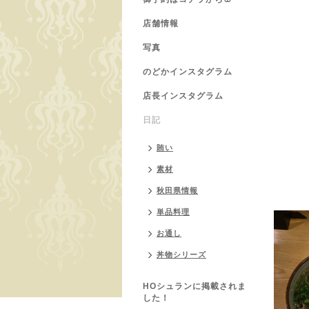
美味し
店舗情報
お酒の
写真
今のと
のどかインスタグラム
新作料
店長インスタグラム
皆様の
※LI
日記
htt
accoun
賄い
t_chal
素材
↓開発
秋田県情報
単品料理
お通し
丼物シリーズ
HOシュランに掲載されま
した！