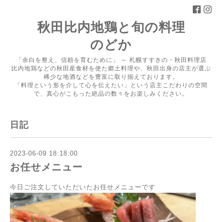
秋田比内地鶏と旬の料理
のどか
「余白を整え、信頼を育むために」 ～ 札幌すすきの・秋田料理店
比内地鶏などの秋田産食材を使た郷土料理や、秋田出身の店主が選ぶ
稀少な地酒などを豊富に取り揃えております。
「料理という形を介して心を伝えたい」という店主こだわりの空間
で、真心がこもった絶品の数々をお楽しみください。
日記
2023-06-09 18:18:00
お任せメニュー
今日ご注文していただいたお任せメニューです