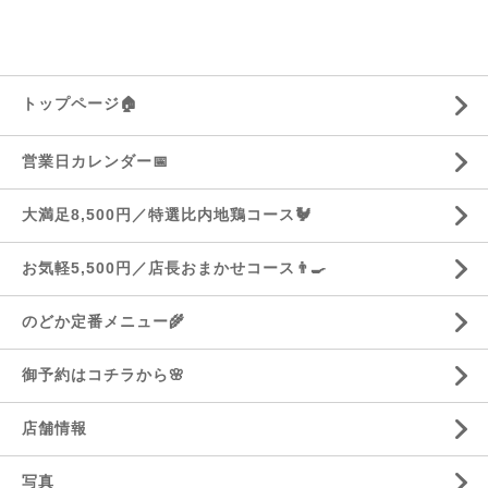
トップページ🏠
営業日カレンダー📅
大満足8,500円／特選比内地鶏コース🐓
お気軽5,500円／店長おまかせコース👨‍🍳
のどか定番メニュー🌾
御予約はコチラから🌸
店舗情報
写真