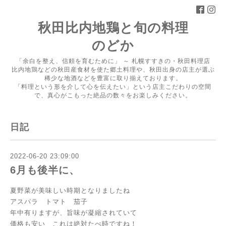
秋田比内地鶏と旬の料理
のどか
「余白を整え、信頼を育むために」 ～ 札幌すすきの・秋田料理店
比内地鶏などの秋田産食材を使た郷土料理や、秋田出身の店主が選ぶ
稀少な地酒などを豊富に取り揃えております。
「料理という形を介して心を伝えたい」という店主こだわりの空間
で、真心がこもった絶品の数々をお楽しみください。
日記
2022-06-20 23:09:00
6月も後半に、
夏野菜が美味しい時期となりましたね
アスパラ トマト 茄子
年中有りますが、旨味が凝縮されていて
価格も安い これは絶対たべ時ですね！