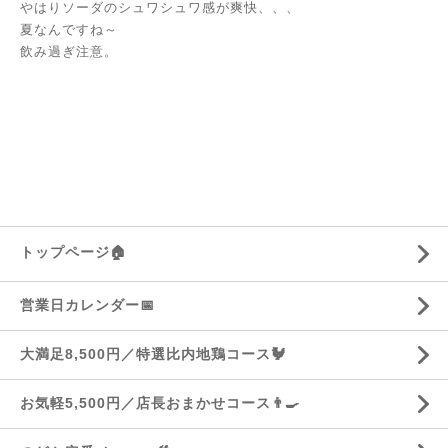
やはりソーダのシュワシュワ感が爽快、、、
夏なんですね～
飲み過ぎ注意。
トップページ🏠
営業日カレンダー📅
大満足8,500円／特選比内地鶏コース🐓
お気軽5,500円／店長おまかせコース👨‍🍳