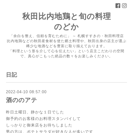
秋田比内地鶏と旬の料理
のどか
「余白を整え、信頼を育むために」 ～ 札幌すすきの・秋田料理店
比内地鶏などの秋田産食材を使た郷土料理や、秋田出身の店主が選ぶ
稀少な地酒などを豊富に取り揃えております。
「料理という形を介して心を伝えたい」という店主こだわりの空間
で、真心がこもった絶品の数々をお楽しみください。
日記
2022-04-10 08:57:00
酒ののアテ
昨日土曜日、静かな１日でした
御予約のお客様のお料理スタンバイして
しっかりと御来店をお待ちしました
男の方は、ポテトサラダが好きな人が多いです