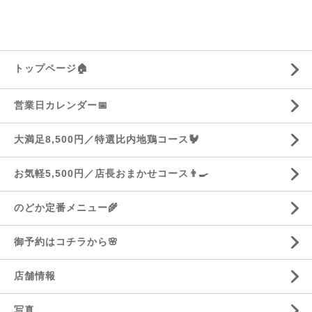
トップページ🏠
営業日カレンダー📅
大満足8,500円／特選比内地鶏コース🐓
お気軽5,500円／店長おまかせコース👨‍🍳
のどか定番メニュー🌾
御予約はコチラから🌸
店舗情報
写真