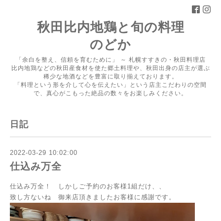
秋田比内地鶏と旬の料理
のどか
「余白を整え、信頼を育むために」 ～ 札幌すすきの・秋田料理店
比内地鶏などの秋田産食材を使た郷土料理や、秋田出身の店主が選ぶ
稀少な地酒などを豊富に取り揃えております。
「料理という形を介して心を伝えたい」という店主こだわりの空間
で、真心がこもった絶品の数々をお楽しみください。
日記
2022-03-29 10:02:00
仕込み万全
仕込み万全！ しかしご予約のお客様1組だけ、、
致し方ないね 御来店頂きましたお客様に感謝です。