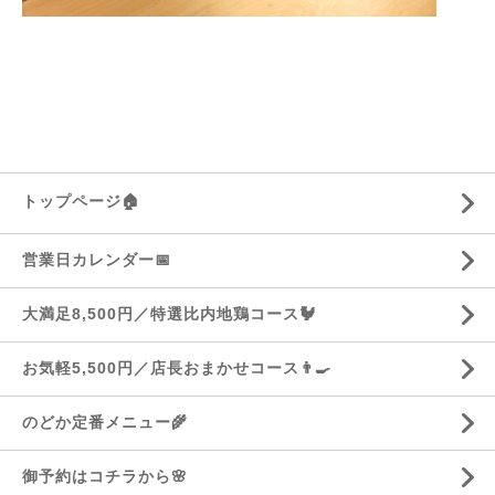
トップページ🏠
営業日カレンダー📅
大満足8,500円／特選比内地鶏コース🐓
お気軽5,500円／店長おまかせコース👨‍🍳
のどか定番メニュー🌾
御予約はコチラから🌸