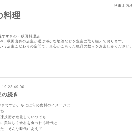
秋田比内
の料理
幌すすきの・秋田料理店
や、秋田出身の店主が選ぶ稀少な地酒などを豊富に取り揃えております。
いう店主こだわりの空間で、真心がこもった絶品の数々をお楽しみください
-19 23:49:00
豆の続き
好きですが、冬には旬の食材のイメージは
すね、
冷凍技術が進化していつでも
りに美味しく食材を食べれる時代と
した、そんな時代にあえて