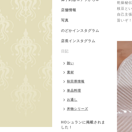
乾燥秘
枝豆と
店舗情報
自己主
写真
旨いぞ
のどかインスタグラム
店長インスタグラム
日記
賄い
素材
秋田県情報
単品料理
お通し
丼物シリーズ
HOシュランに掲載されま
した！