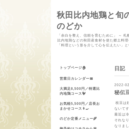
秋田比内地鶏と旬
のどか
「余白を整え、信頼を育むために」 ～ 札
比内地鶏などの秋田産食材を使た郷土料理
「料理という形を介して心を伝えたい」と
トップページ🏠
日記
営業日カレンダー📅
2022-02
大満足8,500円／特選比
秘伝
内地鶏コース🐓
枝豆は
お気軽5,500円／店長お
まかせコース👨‍🍳
ないて
最近は
のどか定番メニュー🌾
それな
なりま
御予約はコチラから🌸