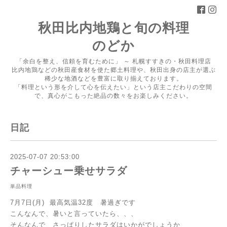
秋田比内地鶏と旬の料理
のどか
「余白を整え、信頼を育むために」 ～ 札幌すすきの・秋田料理店
比内地鶏などの秋田産食材を使た郷土料理や、秋田出身の店主が選ぶ
稀少な地酒などを豊富に取り揃えております。
「料理という形を介して心を伝えたい」という店主こだわりの空間
で、真心がこもった絶品の数々をお楽しみください。
日記
2025-07-07 20:53:00
チャーシュー乗せサラダ
単品料理
7月7日(月) 最高気温32度 暑過ぎです
こんなんで、暑いと言っていたら、、、
そんなんで さっぱりしたサラダはいかがでしょうか