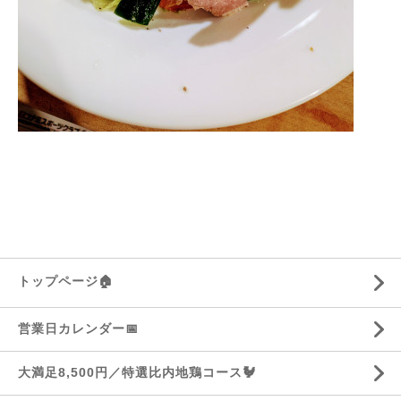
トップページ🏠
営業日カレンダー📅
大満足8,500円／特選比内地鶏コース🐓