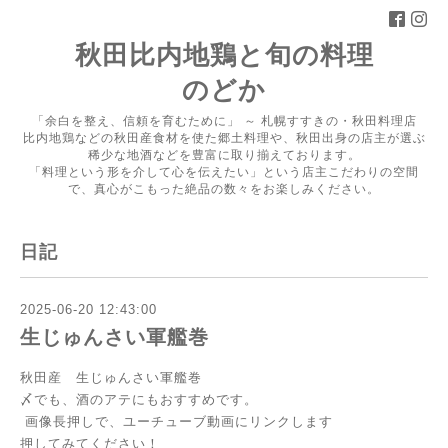
秋田比内地鶏と旬の料理
のどか
「余白を整え、信頼を育むために」 ～ 札幌すすきの・秋田料理店
比内地鶏などの秋田産食材を使た郷土料理や、秋田出身の店主が選ぶ
稀少な地酒などを豊富に取り揃えております。
「料理という形を介して心を伝えたい」という店主こだわりの空間
で、真心がこもった絶品の数々をお楽しみください。
日記
2025-06-20 12:43:00
生じゅんさい軍艦巻
秋田産 生じゅんさい軍艦巻
〆でも、酒のアテにもおすすめです。
画像長押しで、ユーチューブ動画にリンクします
押してみてください！