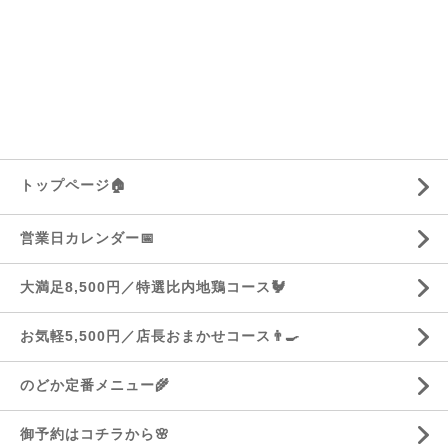
トップページ🏠
営業日カレンダー📅
大満足8,500円／特選比内地鶏コース🐓
お気軽5,500円／店長おまかせコース👨‍🍳
のどか定番メニュー🌾
御予約はコチラから🌸