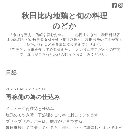
秋田比内地鶏と旬の料理
のどか
「余白を整え、信頼を育むために」 ～ 札幌すすきの・秋田料理店
比内地鶏などの秋田産食材を使た郷土料理や、秋田出身の店主が選ぶ
稀少な地酒などを豊富に取り揃えております。
「料理という形を介して心を伝えたい」という店主こだわりの空間
で、真心がこもった絶品の数々をお楽しみください。
日記
2021-10-03 21:57:00
再稼働の為の仕込み
メニューの再確認と仕込み
地鶏のモツ入荷 下処理をして串に刺していきます
プリップリのレバーは、鮮度が大事ですね、
毎日継続して営業していると、流れに沿って準備しやすいですが