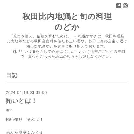
秋田比内地鶏と旬の料理
のどか
「余白を整え、信頼を育むために」 ～ 札幌すすきの・秋田料理店
比内地鶏などの秋田産食材を使た郷土料理や、秋田出身の店主が選ぶ
稀少な地酒などを豊富に取り揃えております。
「料理という形を介して心を伝えたい」という店主こだわりの空間
で、真心がこもった絶品の数々をお楽しみください。
日記
2024-04-18 03:33:00
賄いとは！
賄い
賄い作り それは！
素材な廃棄をなくす