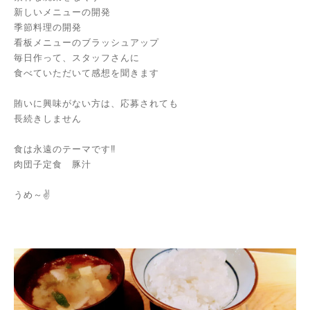
新しいメニューの開発
季節料理の開発
看板メニューのブラッシュアップ
毎日作って、スタッフさんに
食べていただいて感想を聞きます
賄いに興味がない方は、応募されても
長続きしません
食は永遠のテーマです‼️
肉団子定食 豚汁
うめ～✌️