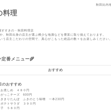
秋田比内
の料理
幌すすきの・秋田料理店
や、秋田出身の店主が選ぶ稀少な地酒などを豊富に取り揃えております。
いう店主こだわりの空間で、真心がこもった絶品の数々をお楽しみください
か定番メニュー🌾
おすすめ
日のおすすめ
いお煮しめ ４８０円
がっこチーズ 600円
ききりたんぽ ふきのとう味噌 一本230円
りポテトサラダ ３９０円
茄子 ５８０円