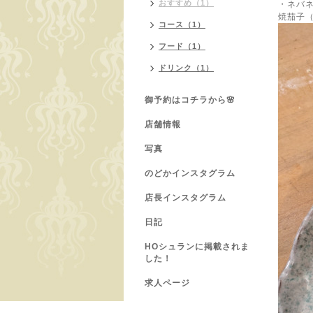
おすすめ（1）
・ネバ
焼茄子
コース（1）
フード（1）
ドリンク（1）
御予約はコチラから🌸
店舗情報
写真
のどかインスタグラム
店長インスタグラム
日記
HOシュランに掲載されま
した！
求人ページ