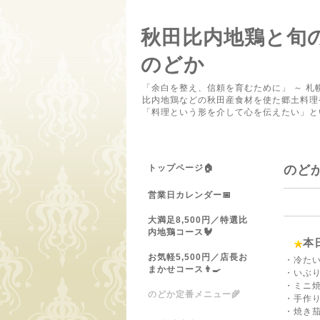
秋田比内地鶏と旬
のどか
「余白を整え、信頼を育むために」 ～ 札
比内地鶏などの秋田産食材を使た郷土料理
「料理という形を介して心を伝えたい」と
トップページ🏠
のど
営業日カレンダー📅
大満足8,500円／特選比
内地鶏コース🐓
本
お気軽5,500円／店長お
・冷た
まかせコース👨‍🍳
・いぶり
・ミニ焼
のどか定番メニュー🌾
・手作
・焼き