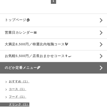
1
トップページ🏠
営業日カレンダー📅
大満足8,500円／特選比内地鶏コース🐓
お気軽5,500円／店長おまかせコース👨‍🍳
のどか定番メニュー🌾
おすすめ（1）
コース（1）
フード（1）
ドリンク（1）