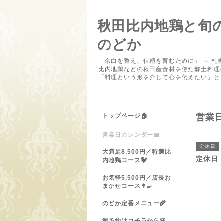
秋田比内地鶏と旬
のどか
「余白を整え、信頼を育むために」 ～ 札
比内地鶏などの秋田産食材を使た郷土料理
「料理という形を介して心を伝えたい」と
トップページ🏠
営業
営業日カレンダー📅
定休日
大満足8,500円／特選比
定休日
内地鶏コース🐓
お気軽5,500円／店長お
まかせコース👨‍🍳
のどか定番メニュー🌾
御予約はコチラから🌸