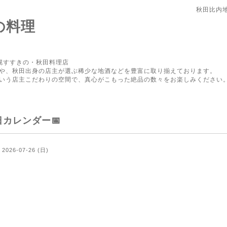
秋田比内
の料理
幌すすきの・秋田料理店
や、秋田出身の店主が選ぶ稀少な地酒などを豊富に取り揃えております。
いう店主こだわりの空間で、真心がこもった絶品の数々をお楽しみください
日カレンダー📅
2026-07-26 (日)