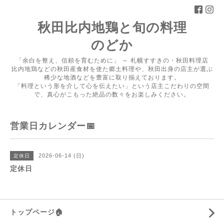
秋田比内地鶏と旬の料理
のどか
「余白を整え、信頼を育むために」 ～ 札幌すすきの・秋田料理店
比内地鶏などの秋田産食材を使た郷土料理や、秋田出身の店主が選ぶ
稀少な地酒などを豊富に取り揃えております。
「料理という形を介して心を伝えたい」という店主こだわりの空間
で、真心がこもった絶品の数々をお楽しみください。
営業日カレンダー📅
2026-06-14 (日)
定休日
定休日
トップページ🏠