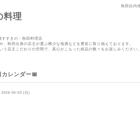
秋田比内
の料理
幌すすきの・秋田料理店
や、秋田出身の店主が選ぶ稀少な地酒などを豊富に取り揃えております。
いう店主こだわりの空間で、真心がこもった絶品の数々をお楽しみください
日カレンダー📅
2026-05-03 (日)