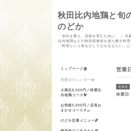
秋田比内地鶏と旬
のどか
「余白を整え、信頼を育むために」 ～ 札
比内地鶏などの秋田産食材を使た郷土料理
「料理という形を介して心を伝えたい」と
トップページ🏠
営業
営業日カレンダー📅
定休日
大満足8,500円／特選比
休業日
内地鶏コース🐓
お気軽5,500円／店長お
まかせコース👨‍🍳
のどか定番メニュー🌾
御予約はコチラから🌸