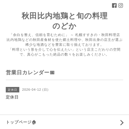
秋田比内地鶏と旬の料理
のどか
「余白を整え、信頼を育むために」 ～ 札幌すすきの・秋田料理店
比内地鶏などの秋田産食材を使た郷土料理や、秋田出身の店主が選ぶ
稀少な地酒などを豊富に取り揃えております。
「料理という形を介して心を伝えたい」という店主こだわりの空間
で、真心がこもった絶品の数々をお楽しみください。
営業日カレンダー📅
2026-04-12 (日)
定休日
定休日
トップページ🏠