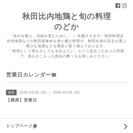
秋田比内地鶏と旬の料理
のどか
「余白を整え、信頼を育むために」 ～ 札幌すすきの・秋田料理店
比内地鶏などの秋田産食材を使た郷土料理や、秋田出身の店主が選ぶ
稀少な地酒などを豊富に取り揃えております。
「料理という形を介して心を伝えたい」という店主こだわりの空間
で、真心がこもった絶品の数々をお楽しみください。
営業日カレンダー📅
2026-03-02 (月) ～ 2026-03-02 (月)
満席
【満席】営業日
トップページ🏠