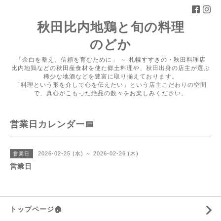
秋田比内地鶏と旬の料理
のどか
「余白を整え、信頼を育むために」 ～ 札幌すすきの・秋田料理店
比内地鶏などの秋田産食材を使た郷土料理や、秋田出身の店主が選ぶ
稀少な地酒などを豊富に取り揃えております。
「料理という形を介して心を伝えたい」という店主こだわりの空間
で、真心がこもった絶品の数々をお楽しみください。
営業日カレンダー📅
2026-02-25 (水) ～ 2026-02-26 (木)
営業日
営業日
トップページ🏠