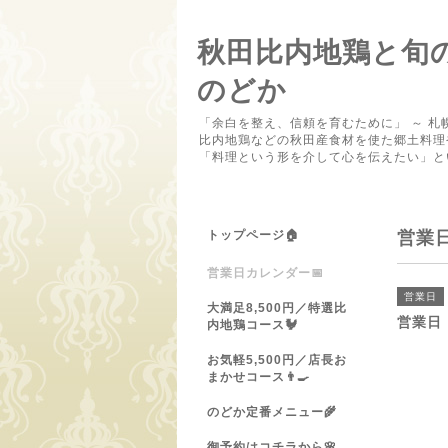
秋田比内地鶏と旬
のどか
「余白を整え、信頼を育むために」 ～ 札
比内地鶏などの秋田産食材を使た郷土料理
「料理という形を介して心を伝えたい」と
トップページ🏠
営業
営業日カレンダー📅
営業日
大満足8,500円／特選比
営業日
内地鶏コース🐓
お気軽5,500円／店長お
まかせコース👨‍🍳
のどか定番メニュー🌾
御予約はコチラから🌸