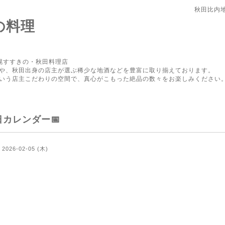
秋田比内
の料理
幌すすきの・秋田料理店
や、秋田出身の店主が選ぶ稀少な地酒などを豊富に取り揃えております。
いう店主こだわりの空間で、真心がこもった絶品の数々をお楽しみください
日カレンダー📅
2026-02-05 (木)