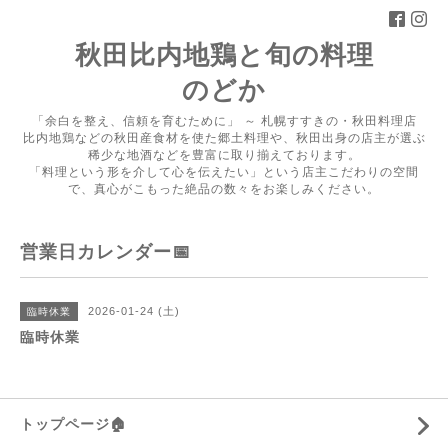
秋田比内地鶏と旬の料理
のどか
「余白を整え、信頼を育むために」 ～ 札幌すすきの・秋田料理店
比内地鶏などの秋田産食材を使た郷土料理や、秋田出身の店主が選ぶ
稀少な地酒などを豊富に取り揃えております。
「料理という形を介して心を伝えたい」という店主こだわりの空間
で、真心がこもった絶品の数々をお楽しみください。
営業日カレンダー📅
2026-01-24 (土)
臨時休業
臨時休業
トップページ🏠