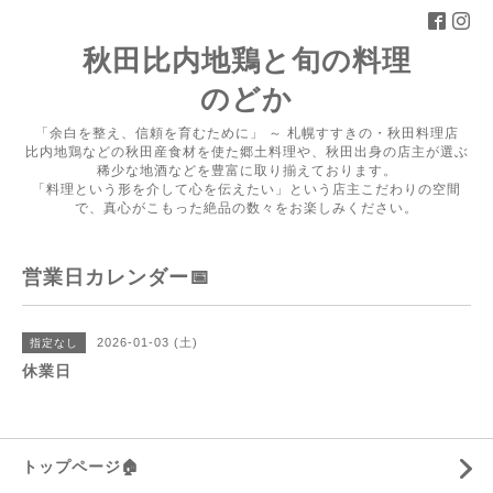
秋田比内地鶏と旬の料理
のどか
「余白を整え、信頼を育むために」 ～ 札幌すすきの・秋田料理店
比内地鶏などの秋田産食材を使た郷土料理や、秋田出身の店主が選ぶ
稀少な地酒などを豊富に取り揃えております。
「料理という形を介して心を伝えたい」という店主こだわりの空間
で、真心がこもった絶品の数々をお楽しみください。
営業日カレンダー📅
2026-01-03 (土)
指定なし
休業日
トップページ🏠