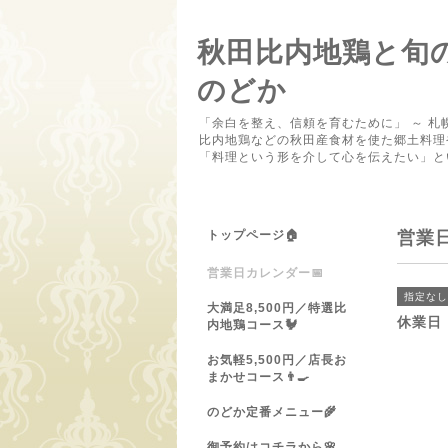
秋田比内地鶏と旬
のどか
「余白を整え、信頼を育むために」 ～ 札
比内地鶏などの秋田産食材を使た郷土料理
「料理という形を介して心を伝えたい」と
トップページ🏠
営業
営業日カレンダー📅
指定なし
大満足8,500円／特選比
休業日
内地鶏コース🐓
お気軽5,500円／店長お
まかせコース👨‍🍳
のどか定番メニュー🌾
御予約はコチラから🌸