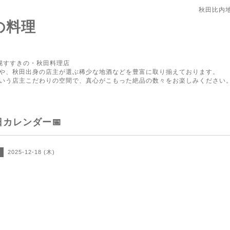
秋田比内
の料理
幌すすきの・秋田料理店
や、秋田出身の店主が選ぶ稀少な地酒などを豊富に取り揃えております。
いう店主こだわりの空間で、真心がこもった絶品の数々をお楽しみください
日カレンダー📅
2025-12-18 (木)