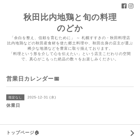
秋田比内地鶏と旬の料理
のどか
「余白を整え、信頼を育むために」 ～ 札幌すすきの・秋田料理店
比内地鶏などの秋田産食材を使た郷土料理や、秋田出身の店主が選ぶ
稀少な地酒などを豊富に取り揃えております。
「料理という形を介して心を伝えたい」という店主こだわりの空間
で、真心がこもった絶品の数々をお楽しみください。
営業日カレンダー📅
2025-12-31 (水)
指定なし
休業日
トップページ🏠