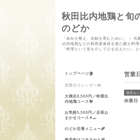
秋田比内地鶏と旬
のどか
「余白を整え、信頼を育むために」 ～ 札
比内地鶏などの秋田産食材を使た郷土料理
「料理という形を介して心を伝えたい」と
トップページ🏠
営業
営業日カレンダー📅
指定なし
大満足8,500円／特選比
休業日
内地鶏コース🐓
お気軽5,500円／店長お
まかせコース👨‍🍳
のどか定番メニュー🌾
御予約はコチラから🌸