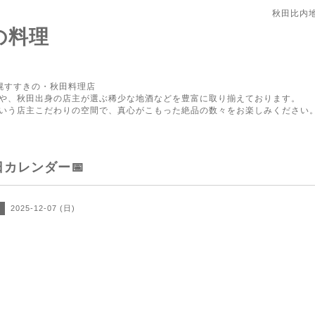
秋田比内
の料理
幌すすきの・秋田料理店
や、秋田出身の店主が選ぶ稀少な地酒などを豊富に取り揃えております。
いう店主こだわりの空間で、真心がこもった絶品の数々をお楽しみください
日カレンダー📅
2025-12-07 (日)