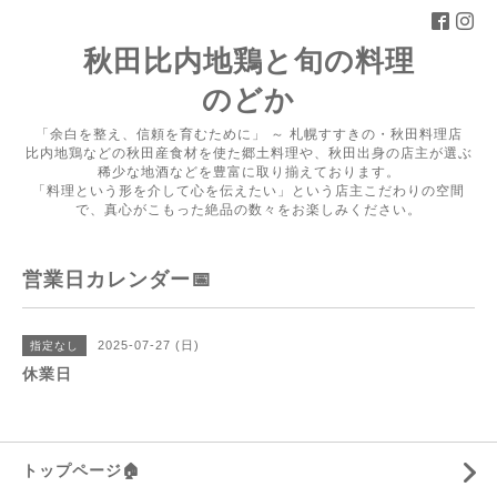
秋田比内地鶏と旬の料理
のどか
「余白を整え、信頼を育むために」 ～ 札幌すすきの・秋田料理店
比内地鶏などの秋田産食材を使た郷土料理や、秋田出身の店主が選ぶ
稀少な地酒などを豊富に取り揃えております。
「料理という形を介して心を伝えたい」という店主こだわりの空間
で、真心がこもった絶品の数々をお楽しみください。
営業日カレンダー📅
2025-07-27 (日)
指定なし
休業日
トップページ🏠