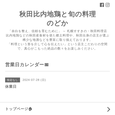
秋田比内地鶏と旬の料理
のどか
「余白を整え、信頼を育むために」 ～ 札幌すすきの・秋田料理店
比内地鶏などの秋田産食材を使た郷土料理や、秋田出身の店主が選ぶ
稀少な地酒などを豊富に取り揃えております。
「料理という形を介して心を伝えたい」という店主こだわりの空間
で、真心がこもった絶品の数々をお楽しみください。
営業日カレンダー📅
2024-07-28 (日)
指定なし
休業日
トップページ🏠