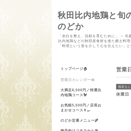
秋田比内地鶏と旬
のどか
「余白を整え、信頼を育むために」 ～ 札
比内地鶏などの秋田産食材を使た郷土料理
「料理という形を介して心を伝えたい」と
トップページ🏠
営業
営業日カレンダー📅
指定なし
大満足8,500円／特選比
休業日
内地鶏コース🐓
お気軽5,500円／店長お
まかせコース👨‍🍳
のどか定番メニュー🌾
御予約はコチラから🌸