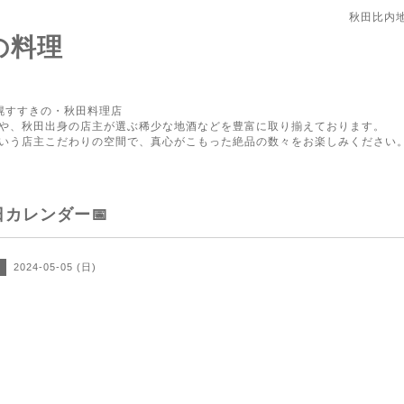
秋田比内
の料理
幌すすきの・秋田料理店
や、秋田出身の店主が選ぶ稀少な地酒などを豊富に取り揃えております。
いう店主こだわりの空間で、真心がこもった絶品の数々をお楽しみください
日カレンダー📅
2024-05-05 (日)