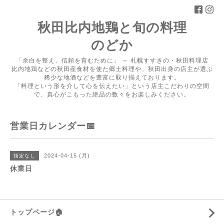
秋田比内地鶏と旬の料理
のどか
「余白を整え、信頼を育むために」 ～ 札幌すすきの・秋田料理店
比内地鶏などの秋田産食材を使た郷土料理や、秋田出身の店主が選ぶ
稀少な地酒などを豊富に取り揃えております。
「料理という形を介して心を伝えたい」という店主こだわりの空間
で、真心がこもった絶品の数々をお楽しみください。
営業日カレンダー📅
2024-04-15 (月)
指定なし
休業日
トップページ🏠