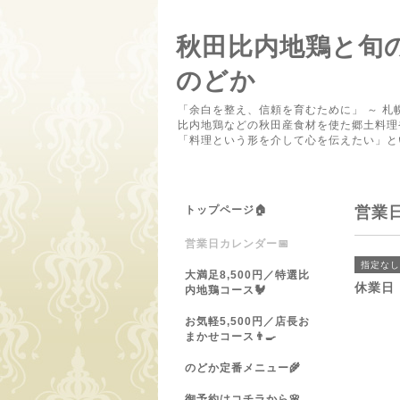
秋田比内地鶏と旬
のどか
「余白を整え、信頼を育むために」 ～ 札
比内地鶏などの秋田産食材を使た郷土料理
「料理という形を介して心を伝えたい」と
トップページ🏠
営業
営業日カレンダー📅
指定なし
大満足8,500円／特選比
休業日
内地鶏コース🐓
お気軽5,500円／店長お
まかせコース👨‍🍳
のどか定番メニュー🌾
御予約はコチラから🌸