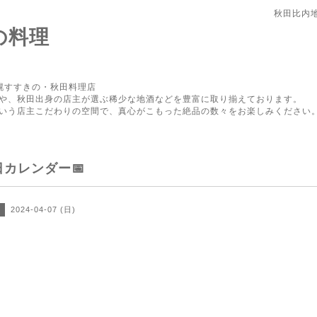
秋田比内
の料理
幌すすきの・秋田料理店
や、秋田出身の店主が選ぶ稀少な地酒などを豊富に取り揃えております。
いう店主こだわりの空間で、真心がこもった絶品の数々をお楽しみください
日カレンダー📅
2024-04-07 (日)