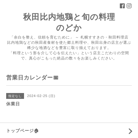
秋田比内地鶏と旬の料理
のどか
「余白を整え、信頼を育むために」 ～ 札幌すすきの・秋田料理店
比内地鶏などの秋田産食材を使た郷土料理や、秋田出身の店主が選ぶ
稀少な地酒などを豊富に取り揃えております。
「料理という形を介して心を伝えたい」という店主こだわりの空間
で、真心がこもった絶品の数々をお楽しみください。
営業日カレンダー📅
2024-02-25 (日)
指定なし
休業日
トップページ🏠