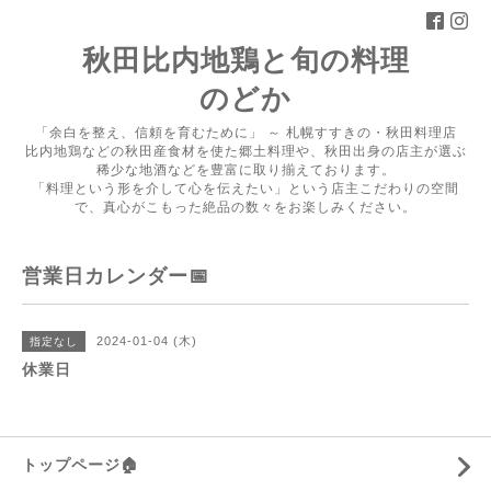
秋田比内地鶏と旬の料理
のどか
「余白を整え、信頼を育むために」 ～ 札幌すすきの・秋田料理店
比内地鶏などの秋田産食材を使た郷土料理や、秋田出身の店主が選ぶ
稀少な地酒などを豊富に取り揃えております。
「料理という形を介して心を伝えたい」という店主こだわりの空間
で、真心がこもった絶品の数々をお楽しみください。
営業日カレンダー📅
2024-01-04 (木)
指定なし
休業日
トップページ🏠