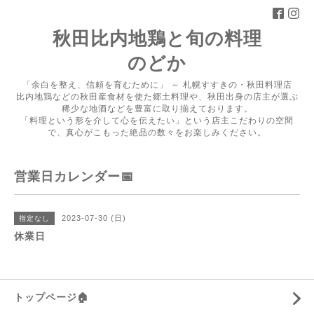
秋田比内地鶏と旬の料理
のどか
「余白を整え、信頼を育むために」 ～ 札幌すすきの・秋田料理店
比内地鶏などの秋田産食材を使た郷土料理や、秋田出身の店主が選ぶ
稀少な地酒などを豊富に取り揃えております。
「料理という形を介して心を伝えたい」という店主こだわりの空間
で、真心がこもった絶品の数々をお楽しみください。
営業日カレンダー📅
2023-07-30 (日)
指定なし
休業日
トップページ🏠