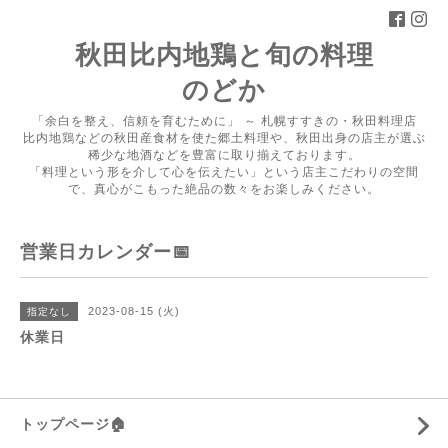
秋田比内地鶏と旬の料理
のどか
「余白を整え、信頼を育むために」 ～ 札幌すすきの・秋田料理店
比内地鶏などの秋田産食材を使た郷土料理や、秋田出身の店主が選ぶ
稀少な地酒などを豊富に取り揃えております。
「料理という形を介して心を伝えたい」という店主こだわりの空間
で、真心がこもった絶品の数々をお楽しみください。
営業日カレンダー📅
2023-08-15 (火)
指定なし
休業日
トップページ🏠