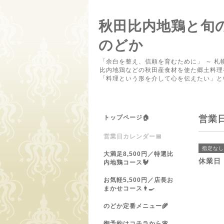
秋田比内地鶏と旬
のどか
「余白を整え、信頼を育むために」 ～ 札
比内地鶏などの秋田産食材を使た郷土料理
「料理という形を介して心を伝えたい」と
トップページ🏠
営業
営業日カレンダー📅
指定なし
大満足8,500円／特選比
休業日
内地鶏コース🐓
お気軽5,500円／店長お
まかせコース👨‍🍳
のどか定番メニュー🌾
御予約はコチラから🌸