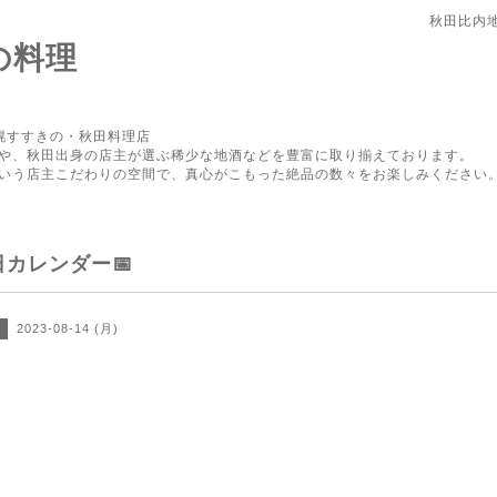
秋田比内
の料理
幌すすきの・秋田料理店
や、秋田出身の店主が選ぶ稀少な地酒などを豊富に取り揃えております。
いう店主こだわりの空間で、真心がこもった絶品の数々をお楽しみください
日カレンダー📅
2023-08-14 (月)