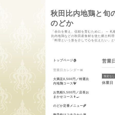
秋田比内地鶏と旬
のどか
「余白を整え、信頼を育むために」 ～ 札
比内地鶏などの秋田産食材を使た郷土料理
「料理という形を介して心を伝えたい」と
トップページ🏠
営業
営業日カレンダー📅
指定なし
大満足8,500円／特選比
休業日
内地鶏コース🐓
お気軽5,500円／店長お
まかせコース👨‍🍳
のどか定番メニュー🌾
御予約はコチラから🌸