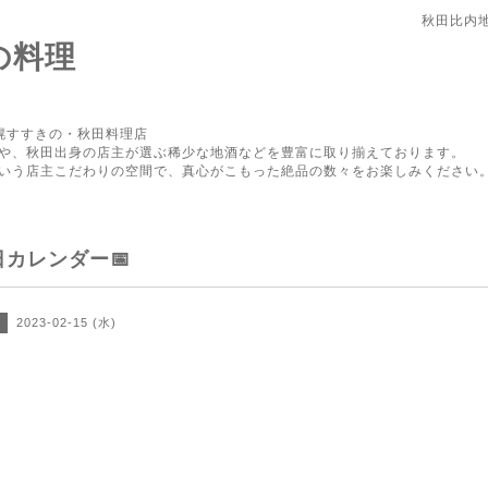
秋田比内
の料理
幌すすきの・秋田料理店
や、秋田出身の店主が選ぶ稀少な地酒などを豊富に取り揃えております。
いう店主こだわりの空間で、真心がこもった絶品の数々をお楽しみください
日カレンダー📅
2023-02-15 (水)