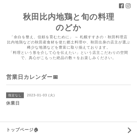
秋田比内地鶏と旬の料理
のどか
「余白を整え、信頼を育むために」 ～ 札幌すすきの・秋田料理店
比内地鶏などの秋田産食材を使た郷土料理や、秋田出身の店主が選ぶ
稀少な地酒などを豊富に取り揃えております。
「料理という形を介して心を伝えたい」という店主こだわりの空間
で、真心がこもった絶品の数々をお楽しみください。
営業日カレンダー📅
2023-01-03 (火)
指定なし
休業日
トップページ🏠