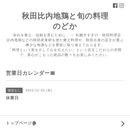
秋田比内地鶏と旬の料理
のどか
「余白を整え、信頼を育むために」 ～ 札幌すすきの・秋田料理店
比内地鶏などの秋田産食材を使た郷土料理や、秋田出身の店主が選ぶ
稀少な地酒などを豊富に取り揃えております。
「料理という形を介して心を伝えたい」という店主こだわりの空間
で、真心がこもった絶品の数々をお楽しみください。
営業日カレンダー📅
2022-11-23 (水)
指定なし
休業日
トップページ🏠