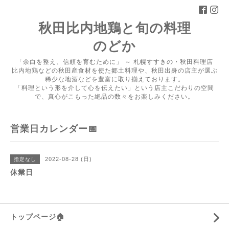
秋田比内地鶏と旬の料理
のどか
「余白を整え、信頼を育むために」 ～ 札幌すすきの・秋田料理店
比内地鶏などの秋田産食材を使た郷土料理や、秋田出身の店主が選ぶ
稀少な地酒などを豊富に取り揃えております。
「料理という形を介して心を伝えたい」という店主こだわりの空間
で、真心がこもった絶品の数々をお楽しみください。
営業日カレンダー📅
2022-08-28 (日)
指定なし
休業日
トップページ🏠