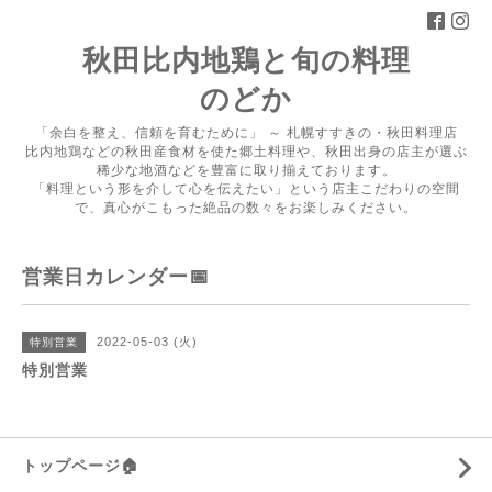
秋田比内地鶏と旬の料理
のどか
「余白を整え、信頼を育むために」 ～ 札幌すすきの・秋田料理店
比内地鶏などの秋田産食材を使た郷土料理や、秋田出身の店主が選ぶ
稀少な地酒などを豊富に取り揃えております。
「料理という形を介して心を伝えたい」という店主こだわりの空間
で、真心がこもった絶品の数々をお楽しみください。
営業日カレンダー📅
2022-05-03 (火)
特別営業
特別営業
トップページ🏠