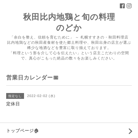
秋田比内地鶏と旬の料理
のどか
「余白を整え、信頼を育むために」 ～ 札幌すすきの・秋田料理店
比内地鶏などの秋田産食材を使た郷土料理や、秋田出身の店主が選ぶ
稀少な地酒などを豊富に取り揃えております。
「料理という形を介して心を伝えたい」という店主こだわりの空間
で、真心がこもった絶品の数々をお楽しみください。
営業日カレンダー📅
2022-02-02 (水)
指定なし
定休日
トップページ🏠