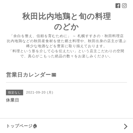
秋田比内地鶏と旬の料理
のどか
「余白を整え、信頼を育むために」 ～ 札幌すすきの・秋田料理店
比内地鶏などの秋田産食材を使た郷土料理や、秋田出身の店主が選ぶ
稀少な地酒などを豊富に取り揃えております。
「料理という形を介して心を伝えたい」という店主こだわりの空間
で、真心がこもった絶品の数々をお楽しみください。
営業日カレンダー📅
2021-09-20 (月)
指定なし
休業日
トップページ🏠